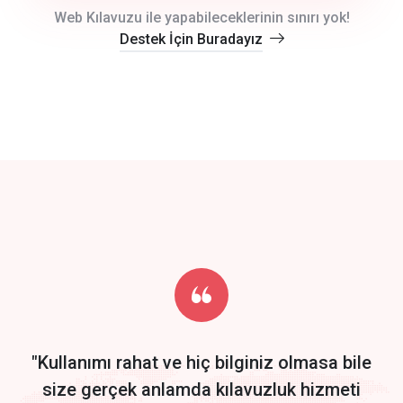
crm auto cync
Web Kılavuzu ile yapabileceklerinin sınırı yok!
Destek İçin Buradayız
click to call back
track energy costs
predictive dialing
Get Started
Start by trying our service for 30 days free trial no credit card
required.
"Kullanımı rahat ve hiç bilginiz olmasa bile
size gerçek anlamda kılavuzluk hizmeti