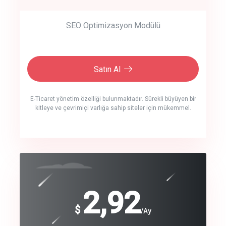
SEO Optimizasyon Modülü
Satın Al
E-Ticaret yönetim özelliği bulunmaktadır. Sürekli büyüyen bir
kitleye ve çevrimiçi varlığa sahip siteler için mükemmel.
crm auto cync
click to call back
240
2,92
$
$
/year
/Ay
track energy costs