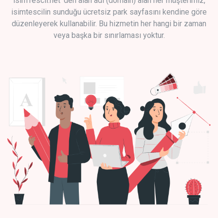
isimTescil.net 'den alan adı (domain) alan her müşterimiz,
isimtescilin sunduğu ücretsiz park sayfasını kendine göre
düzenleyerek kullanabilir. Bu hizmetin her hangi bir zaman
veya başka bir sınırlaması yoktur.