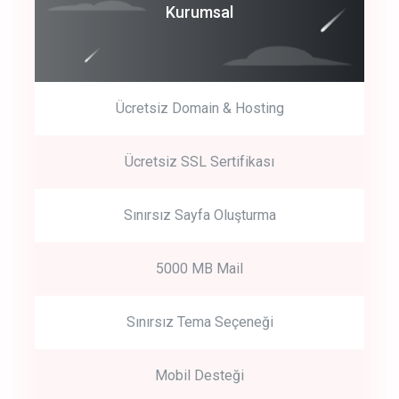
Coroprate
Kurumsal
predictive dialing
Ücretsiz Domain & Hosting
Get Started
Ücretsiz SSL Sertifikası
Start by trying our service for 30 days free trial no credit card
required.
Sınırsız Sayfa Oluşturma
5000 MB Mail
Sınırsız Tema Seçeneği
Mobil Desteği