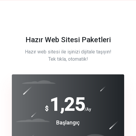
Hazır Web Sitesi Paketleri
Hazır web sitesi ile işinizi dijitale taşıyın!
Tek tıkla, otomatik!
Free
1,25
$
/Ay
Basic
Başlangıç